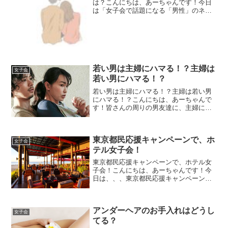
は？こんにちは、あーちゃんです！今日
は「女子会で話題になる「男性」のネタ
とは？」です（笑）皆さん女子会の時の
話題って何が多いですか？もちろん年代
やメンバーによっても違うとは思います
が盛り上げるのは、メンズの...
若い男は主婦にハマる！？主婦は
女子会
若い男にハマる！？
若い男は主婦にハマる！？主婦は若い男
にハマる！？こんにちは、あーちゃんで
す！皆さんの周りの男友達に、主婦にハ
マってる人はいませんか？主婦=既婚者な
ので本当はいけない話。ただいけないっ
てわかってるからこそハマってしまうん
東京都民応援キャンペーンで、ホ
でしょうかね？確かに私...
女子会
テル女子会！
東京都民応援キャンペーンで、ホテル女
子会！こんにちは、あーちゃんです！今
日は、、、東京都民応援キャンペーン
で、ホテル女子会！最近はまた新型コロ
ナウイルス感染症の影響が・・・今まで
見たく、遊びたいときに遊べない！とス
アンダーヘアのお手入れはどうし
トレスも溜まってしまいます...
女子会
てる？