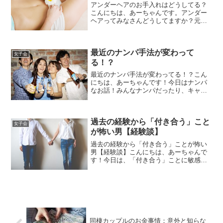
アンダーヘアのお手入れはどうしてる？
こんにちは、あーちゃんです。アンダー
ヘアってみなさんどうしてますか？元々
の状態にもよるし、気にする気にしない
というのもありますが普段人に見えない
からこそ逆に気になったり(笑)どうケアし
最近のナンパ手法が変わって
てる人が多いのかみて...
女子会
る！？
最近のナンパ手法が変わってる！？こん
にちは、あーちゃんです！今日はナンパ
なお話！みんなナンパだったり、キャッ
チだったりなにかしら声かけられること
ありませんか？ナンパだったら、例えば
飲んでる男二人が「二人なら、他の店で4
過去の経験から「付き合う」こと
人で飲まない？」とか「...
女子会
が怖い男【経験談】
過去の経験から「付き合う」ことが怖い
男【経験談】こんにちは、あーちゃんで
す！今日は、「付き合う」ことに敏感
男！の話！女性はやはり形にこだわるタ
イプで「付き合おう」っていう言葉って
必要だと思ってる子多いですよね？それ
に比べ男性は、別に形にこだ...
同棲カップルのお金事情：意外と知らな