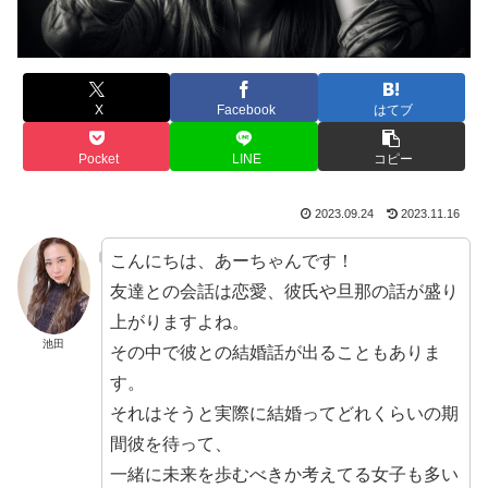
X
Facebook
はてブ
Pocket
LINE
コピー
2023.09.24
2023.11.16
こんにちは、あーちゃんです！
友達との会話は恋愛、彼氏や旦那の話が盛り
上がりますよね。
池田
その中で彼との結婚話が出ることもありま
す。
それはそうと実際に結婚ってどれくらいの期
間彼を待って、
一緒に未来を歩むべきか考えてる女子も多い