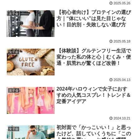
2025.05.26
【初心者向け】プロテインの選び
女子会
方｜“体にいい”は見た目じゃな
い！目的別・失敗しない選び方
2025.05.18
【体験談】グルテンフリー生活で
女子会
変わった私の体と心｜むくみ・便
通・肌荒れが驚くほど改善！
2025.04.13
2024年ハロウィンで女子におす
女子会
すめの人気コスプレ！トレンド＆
定番アイデア
2024.10.21
初対面で「かっこいい！」と思っ
女子会
たけど、話していくうちに「この