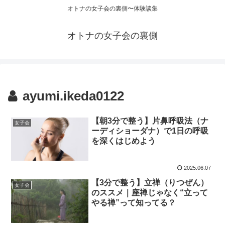
オトナの女子会の裏側〜体験談集
オトナの女子会の裏側
ayumi.ikeda0122
【朝3分で整う】片鼻呼吸法（ナ
女子会
ーディショーダナ）で1日の呼吸
を深くはじめよう
2025.06.07
【3分で整う】立禅（りつぜん）
女子会
のススメ｜座禅じゃなく“立って
やる禅”って知ってる？