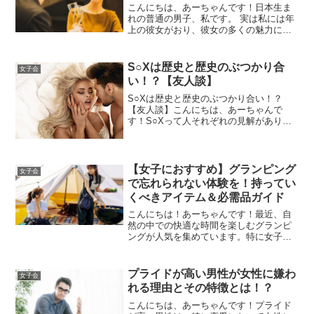
こんにちは、あーちゃんです！日本生ま
れの普通の男子、私です。 実は私には年
上の彼女がおり、彼女の多くの魅力に
日々注目しています。きっと皆さんも共
感できるポイントはたくさんあるはずで
す！1．話題が豊富年上の彼女と付き合う
S○Xは歴史と歴史のぶつかり合
女子会
中で、楽しめるのが「懐...
い！？【友人談】
S○Xは歴史と歴史のぶつかり合い！？
【友人談】こんにちは、あーちゃんで
す！S○Xって人それぞれの見解がありま
す。この前仲良し男女4人で飲み会したと
きに下ネタで大盛り上がり(笑)S○Xの話な
んてあまり友人同士でしませんし、性癖
も人それぞれ。飲...
【女子におすすめ】グランピング
女子会
で忘れられない体験を！持ってい
くべきアイテム＆必需品ガイド
こんにちは！あーちゃんです！最近、自
然の中での快適な時間を楽しむグランピ
ングが人気を集めています。特に女子会
や少し特別な週末を過ごしたい時にピッ
タリのアクティビティです。しかし、普
通のキャンプとは異なり、どんなアイテ
プライドが高い男性が女性に嫌わ
女子会
ムを持っていけばいいのか...
れる理由とその特徴とは！？
こんにちは、あーちゃんです！プライド