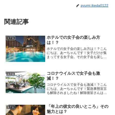
ayumi.ikeda0122
関連記事
ホテルでの女子会の楽しみ方
女子会
は！？
ホテルでの女子会の楽しみ方は！？こん
にちは、あーちゃんです！女子だけが集
まってする女子会。その女子会も楽しみ
方はたくさん！最近ではホテルでの女子
会も人気。ホテルでは普段より少し金額
はお高いですがホテルならではの楽しみ
コロナウイルスで女子会も激
方があるんです！今日はホ...
女子会
減！？
コロナウイルスで女子会も激減！？こん
にちは、あーちゃんです！緊急事態宣言
も解除されましたね！解除後皆さんは、
なにか変わりましたか？私は、第二波が
くるのではないか？という不安と外に出
たい！遊びたい！という欲が（笑）お仕
「年上の彼女の良いところ」その
女子会
事も在宅、お休みもおうち...
魅力とは？