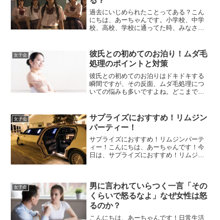
る？
過去にいじめられたことってある？こん
にちは、あーちゃんです。小学校、中学
校、高校、学校に通ってた時、みなさん
いじめって周りでありましたか？わたし
はありましたよ。結構あるんじゃないか
なあ？いじめの度合いもいろいろですが
彼氏との初めてのお泊り！ムダ毛
女子会
人に嫌な思いさせることは...
処理のポイントと対策
彼氏との初めてのお泊りはドキドキする
瞬間ですが、その反面、ムダ毛処理につ
いての悩みも多いですよね。どこまで処
理すればいいのか、何を準備すればいい
のかといった疑問が次々と浮かんでくる
ことでしょう。この記事では、彼氏との
サプライズにおすすめ！リムジン
女子会
初めてのお泊りに向けたム...
パーティー！
サプライズにおすすめ！リムジンパーテ
ィー！こんにちは、あーちゃんです！今
日は、サプライズにおすすめ！リムジン
パーティー！をご紹介します。女子会や
卒業などイベントでよく利用するリムジ
ンパーティーですが、他にもお友達や恋
男に言われていらつく一言「その
人の誕生日など、サプライ...
女子会
くらいで怒るなよ」なぜ女性は怒
るのか？
こんにちは、あーちゃんです！日常生活