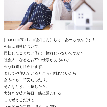
[char no=”6″ char=”あ”]こんにちは、あーちゃんです！
今日は同棲について。
同棲したことない子は、憧れじゃないですか？
社会人になるとお互い仕事があるので
会う時間も限られます。
ましてや住んでいるところが離れていたら
会うのも一苦労だったり。
そんなとき、同棲したら、
大好きな彼と毎日一緒に過ごせる！
って考えるだけで
ハッピーな気持ちですよね(笑)