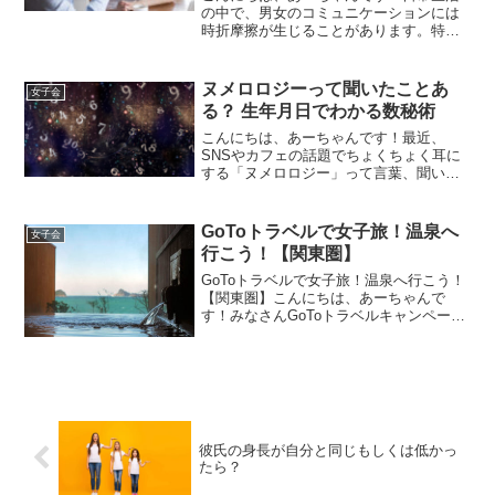
の中で、男女のコミュニケーションには
時折摩擦が生じることがあります。特に
「そのくらいで怒るなよ」という一言
は、多くの女性にとって非常にイライラ
するフレーズです。「いや、全然そのく
ヌメロロジーって聞いたことあ
女子会
らいじゃないし！」ってさら...
る？ 生年月日でわかる数秘術
こんにちは、あーちゃんです！最近、
SNSやカフェの話題でちょくちょく耳に
する「ヌメロロジー」って言葉、聞いた
ことありますか？友達から「自分の運命
の数字で色々わかるらしいよ」とか言わ
れて、なんだかんだ気になって調べちゃ
GoToトラベルで女子旅！温泉へ
女子会
ったり(笑)もちろん私も...
行こう！【関東圏】
GoToトラベルで女子旅！温泉へ行こう！
【関東圏】こんにちは、あーちゃんで
す！みなさんGoToトラベルキャンペーン
は活用していますか？コロナウイルスは
まだまだ収束しなさそうですが、経済を
回すためにも、またみなさんもお疲れで
ストレス発散が必要...
彼氏の身長が自分と同じもしくは低かっ
たら？