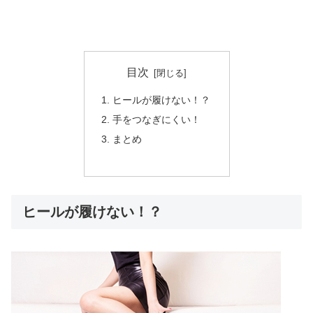
目次
ヒールが履けない！？
手をつなぎにくい！
まとめ
ヒールが履けない！？