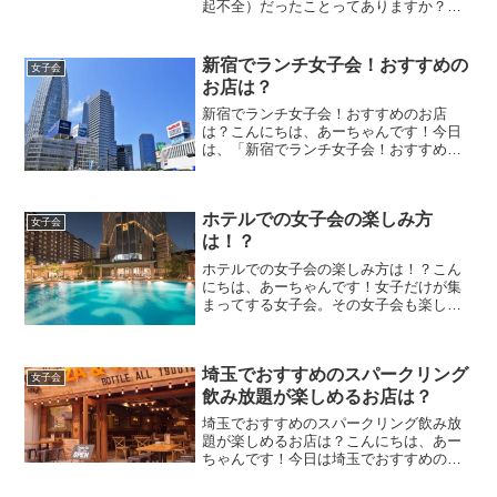
起不全）だったことってありますか？実
は知らないだけで意外とEDの男性ってい
るんです。それを知った彼女はどうした
らいいんでしょう？この記事では、そん
新宿でランチ女子会！おすすめの
女子会
な状況をカップルでど...
お店は？
新宿でランチ女子会！おすすめのお店
は？こんにちは、あーちゃんです！今日
は、「新宿でランチ女子会！おすすめの
お店は？」について書いていこうと思い
ます！少しは自粛も緩和されていきまし
たね！気を付けながらも外出を楽しみた
ホテルでの女子会の楽しみ方
いところ！そろそろ女子会も...
女子会
は！？
ホテルでの女子会の楽しみ方は！？こん
にちは、あーちゃんです！女子だけが集
まってする女子会。その女子会も楽しみ
方はたくさん！最近ではホテルでの女子
会も人気。ホテルでは普段より少し金額
はお高いですがホテルならではの楽しみ
埼玉でおすすめのスパークリング
方があるんです！今日はホ...
女子会
飲み放題が楽しめるお店は？
埼玉でおすすめのスパークリング飲み放
題が楽しめるお店は？こんにちは、あー
ちゃんです！今日は埼玉でおすすめの、
スパークリングワインの飲み放題が楽し
めるお店をご紹介します！いつも言いま