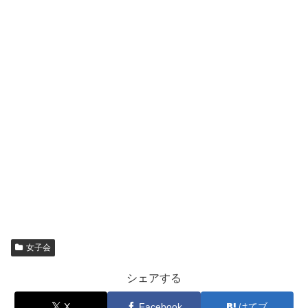
女子会
シェアする
X
Facebook
はてブ