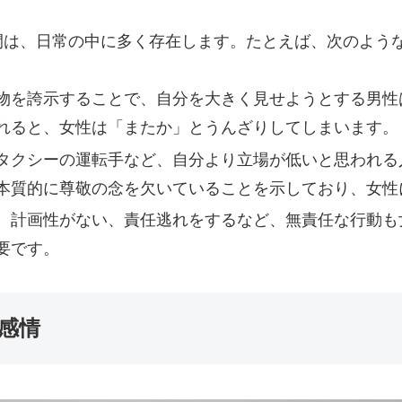
間は、日常の中に多く存在します。たとえば、次のよう
物を誇示することで、自分を大きく見せようとする男性
れると、女性は「またか」とうんざりしてしまいます。
タクシーの運転手など、自分より立場が低いと思われる
本質的に尊敬の念を欠いていることを示しており、女性
、計画性がない、責任逃れをするなど、無責任な行動も
要です。
の感情