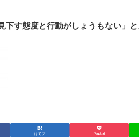
見下す態度と行動がしょうもない」と
はてブ
Pocket