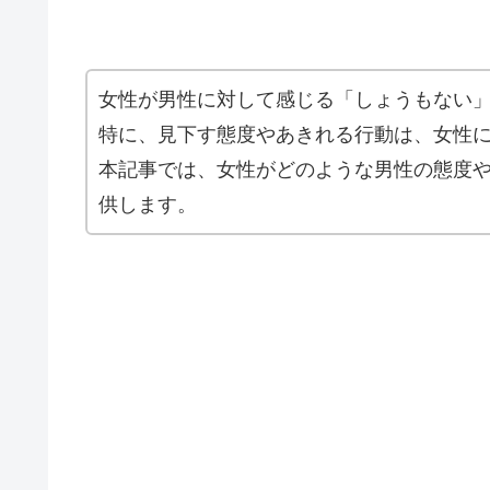
女性が男性に対して感じる「しょうもない
特に、見下す態度やあきれる行動は、女性
本記事では、女性がどのような男性の態度
供します。