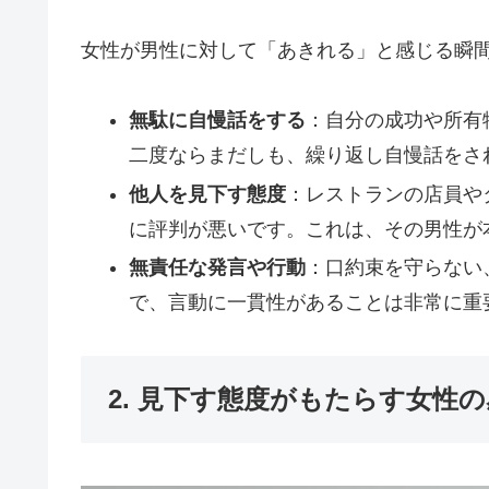
女性が男性に対して「あきれる」と感じる瞬
無駄に自慢話をする
：自分の成功や所有
二度ならまだしも、繰り返し自慢話をさ
他人を見下す態度
：レストランの店員や
に評判が悪いです。これは、その男性が
無責任な発言や行動
：口約束を守らない
で、言動に一貫性があることは非常に重
2. 見下す態度がもたらす女性