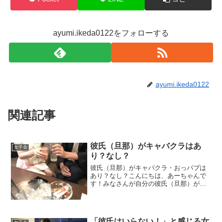
ayumi.ikeda0122をフォローする
ayumi.ikeda0122
関連記事
彼氏（旦那）がキャバクラはあ
女子会
り？なし？
彼氏（旦那）がキャバクラ・おっパブは
あり？なし？こんにちは、あーちゃんで
す！みなさんが自分の彼氏（旦那）がキ
ャバクラに行くのは許せますか？許せま
せんか？又は行く前に言ってくれれば許
す？事前に行くことを言ってほしい「言
わない」ということがそも...
「彼氏はいらない！」と感じる女