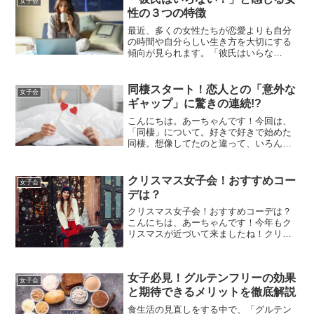
女子会
性の３つの特徴
最近、多くの女性たちが恋愛よりも自分
の時間や自分らしい生き方を大切にする
傾向が見られます。「彼氏はいらな
い！」と公言する女性は、いくつかの特
徴を持っています。今日は、彼氏がいら
ないと感じる女性の特徴について、詳し
同棲スタート！恋人との「意外な
女子会
くご紹介します！1.自分の時...
ギャップ」に驚きの連続!?
こんにちは。あーちゃんです！今回は、
「同棲」について。好きで好きで始めた
同棲。想像してたのと違って、いろんな
ギャップに驚くなんてことはたくさん。
あなたも経験あるかな？同棲したときの
面白いエピソードや驚きのギャップをシ
クリスマス女子会！おすすめコー
女子会
ェア！リアル「生活のリズ...
デは？
クリスマス女子会！おすすめコーデは？
こんにちは、あーちゃんです！今年もク
リスマスが近づいて来ましたね！クリス
マスどんなコーデにするかみなさんはも
う決まってます？冬だしクリスマスだし
せっかくならクリスマスっぽさを表して
女子必見！グルテンフリーの効果
おしゃれにしたいですよね...
女子会
と期待できるメリットを徹底解説
食生活の見直しをする中で、「グルテン