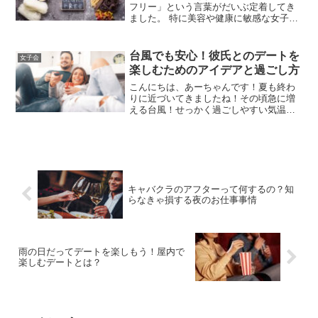
フリー」という言葉がだいぶ定着してき
ました。 特に美容や健康に敏感な女子の
間で注目を集めている法ですが、実際に
はどのような効果が期待できるのかご存
じですか？この記事では、グルテンフリ
台風でも安心！彼氏とのデートを
女子会
ーの基本から、その効果...
楽しむためのアイデアと過ごし方
こんにちは、あーちゃんです！夏も終わ
りに近づいてきましたね！その頃急に増
える台風！せっかく過ごしやすい気温に
なろうというところで、毎週末天気が悪
いなんて最悪ですよね！天気が不安定な
季節には、台風が急にやってくることも
少なくありません。せっか...
キャバクラのアフターって何するの？知
らなきゃ損する夜のお仕事事情
雨の日だってデートを楽しもう！屋内で
楽しむデートとは？