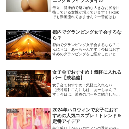
ニング＆ライフスタイル
最近、健康的で魅力的な大きなお尻を目
指している女性が増えています！Tiktok
でも動画流れてきません？一昔前はおし
りが小さいほうが良い！という頃もあっ
たんですけどね(笑)今は逆です！ファッシ
ョンや健康面でのメリットもあり、自信
都内でグランピング女子会するな
女子会
を持って鍛える...
ら？
都内でグランピング女子会するなら？こ
んにちは、あーちゃんです！今日はおす
すめのグランピングをご紹介したいと思
います！グランピングはみなさんご存知
ですか？BBQやキャンプと何が違うの？
って話ですよね(笑)グラマラスとキャンピ
女子会でおすすめ！気軽に入れる
ングを合わせたのが...
女子会
バー【渋谷編】
女子会でおすすめ！気軽に入れるバー
【渋谷編】こんにちは、あーちゃんで
す！今日は、渋谷のバーをご紹介したい
と思います！バーといっても、いろんな
お店があって静かで落ち着いた雰囲気な
お店もあればアットホームだったり、周
2024年ハロウィンで女子におす
女子会
りと友達になっちゃうような賑...
すめの人気コスプレ！トレンド＆
定番アイデア
毎年盛り上がるハロウィンの季節がやっ