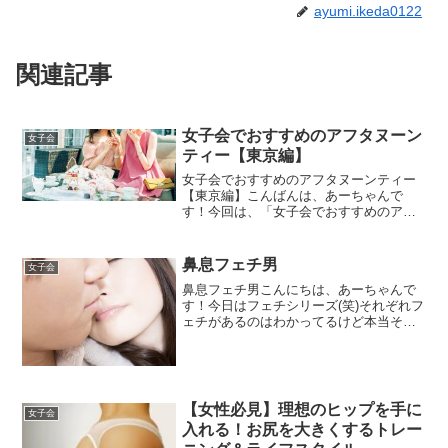
ayumi.ikeda0122
関連記事
女子会でおすすめのアフタヌーン
女子会
ティー【東京編】
女子会でおすすめのアフタヌーンティー
【東京編】こんばんは、あーちゃんで
す！今回は、「女子会でおすすめのアフ
タヌーンティー」をご紹介します！お仕
事お休みの日に、仲良いお友達とアフタ
ヌーンティー女子会なんて優雅でいいで
鼻息フェチ男
女子会
すよね！暖かい日にはテラス...
鼻息フェチ男こんにちは、あーちゃんで
す！今日はフェチシリーズ(笑)それぞれフ
ェチがあるのはわかってるけど本当それ
ぞれフェチにも個性がありますよね～。
みなさん人の鼻息どうですか？というか
気にしたことあります？今日はそんなフ
ェチ男のお話です。飲...
【女性必見】理想のヒップを手に
女子会
入れる！お尻を大きくするトレー